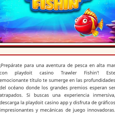
¡Prepárate para una aventura de pesca en alta ma
con playdoit casino Trawler Fishin'! Est
emocionante título te sumerge en las profundidade
del océano donde los grandes premios esperan se
atrapados. Si buscas una experiencia inmersiva
descarga la playdoit casino app y disfruta de gráfico
impresionantes y mecánicas de juego innovadoras