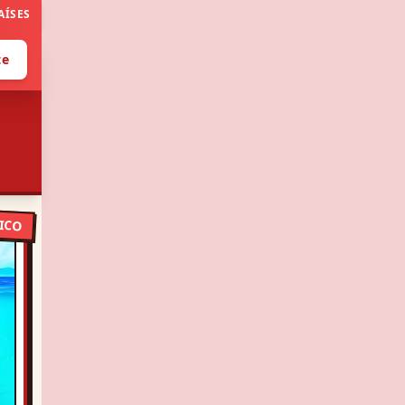
AÍSES
te
ICO