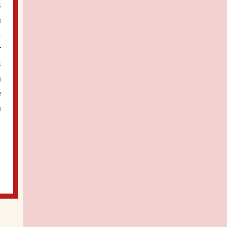
s
a
.
r
s
n
e
a