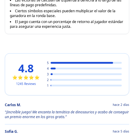
Las victorias se calculan de izquierda a derecha a lo largo de las
líneas de pago predefinidas.
Ciertos símbolos especiales pueden multiplicar el valor de la
ganadora en la ronda base.
El juego cuenta con un porcentaje de retorno al jugador estándar
para asegurar una experiencia justa.
5
4.8
4
3
⭐⭐⭐⭐⭐
2
1245 Reviews
1
Carlos M.
hace 2 días
“¡Increíble juego! Me encanta la temática de dinosaurios y acabo de conseguir
un premio enorme en los giros gratis.”
Sofia G.
hace 5 días