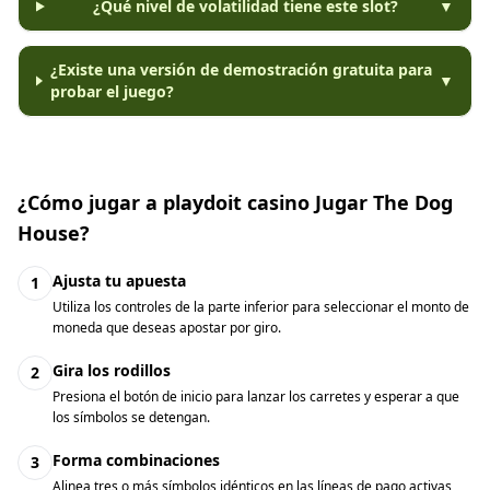
¿Qué nivel de volatilidad tiene este slot?
▼
¿Existe una versión de demostración gratuita para
▼
probar el juego?
¿Cómo jugar a playdoit casino Jugar The Dog
House?
Ajusta tu apuesta
1
Utiliza los controles de la parte inferior para seleccionar el monto de
moneda que deseas apostar por giro.
Gira los rodillos
2
Presiona el botón de inicio para lanzar los carretes y esperar a que
los símbolos se detengan.
Forma combinaciones
3
Alinea tres o más símbolos idénticos en las líneas de pago activas