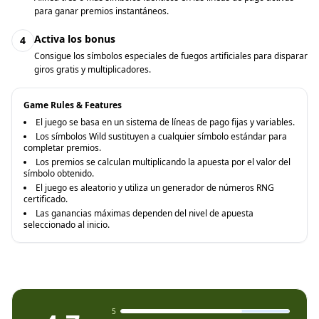
para ganar premios instantáneos.
Activa los bonus
4
Consigue los símbolos especiales de fuegos artificiales para disparar
giros gratis y multiplicadores.
Game Rules & Features
El juego se basa en un sistema de líneas de pago fijas y variables.
Los símbolos Wild sustituyen a cualquier símbolo estándar para
completar premios.
Los premios se calculan multiplicando la apuesta por el valor del
símbolo obtenido.
El juego es aleatorio y utiliza un generador de números RNG
certificado.
Las ganancias máximas dependen del nivel de apuesta
seleccionado al inicio.
5