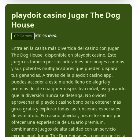
▶
playdoit casino Jugar The Dog
House
CP Games
RTP 96.4%%
Entra en la casita más divertida del casino con Jugar
The Dog House, disponible en playdoit casino. Este
juego es famoso por sus adorables personajes caninos
y sus potentes multiplicadores que pueden disparar
tus ganancias. A través de la playdoit casino app,
puedes acceder a este mundo lleno de alegría y
premios desde cualquier dispositivo móvil, asegurando
que la diversión nunca se detenga. No olvides
aprovechar el playdoit casino bono para obtener más
giros gratis y explorar todas las funciones especiales
de este título. En casino playdoit, nos esforzamos por
ofrecer una experiencia de usuario premium,
combinando juegos de alta calidad con un servicio
excepcional. Jugar The Dog House es la opción perfecta