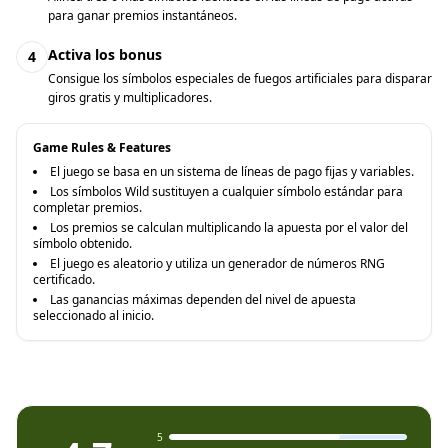
para ganar premios instantáneos.
Activa los bonus
4
Consigue los símbolos especiales de fuegos artificiales para disparar
giros gratis y multiplicadores.
Game Rules & Features
El juego se basa en un sistema de líneas de pago fijas y variables.
Los símbolos Wild sustituyen a cualquier símbolo estándar para
completar premios.
Los premios se calculan multiplicando la apuesta por el valor del
símbolo obtenido.
El juego es aleatorio y utiliza un generador de números RNG
certificado.
Las ganancias máximas dependen del nivel de apuesta
seleccionado al inicio.
5