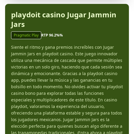
▶
playdoit casino Jugar Jammin
Jars
Pragmatic Play
RTP 96.2%%
Siente el ritmo y gana premios increíbles con Jugar
Jammin Jars en playdoit casino. Este juego innovador
utiliza una mecánica de cascada que permite múltiples
victorias en un solo giro, haciendo que cada sesión sea
dinámica y emocionante. Gracias a la playdoit casino
app, puedes llevar la música y las ganancias en tu
bolsillo en todo momento. No olvides activar tu playdoit
casino bono para explorar todas las funciones
especiales y multiplicadores de este título. En casino
playdoit, valoramos la experiencia del usuario,
ofreciendo una plataforma estable y segura para todos
los jugadores mexicanos. Jugar Jammin Jars es la
elección perfecta para quienes buscan algo diferente a
las tragamonedas tradicionales. ¡Entra ahora a playdoit