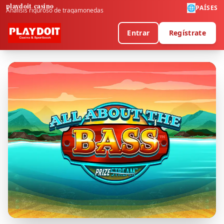
playdoit casino
🌐
PAÍSES
Análisis riguroso de tragamonedas
Entrar
Regístrate