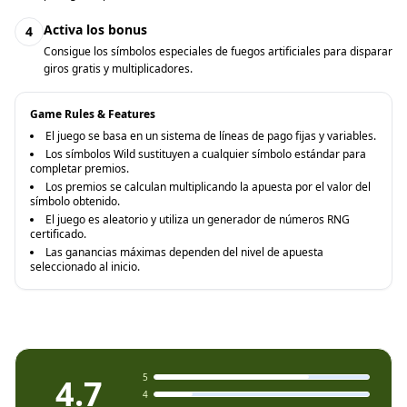
Activa los bonus
4
Consigue los símbolos especiales de fuegos artificiales para disparar
giros gratis y multiplicadores.
Game Rules & Features
El juego se basa en un sistema de líneas de pago fijas y variables.
Los símbolos Wild sustituyen a cualquier símbolo estándar para
completar premios.
Los premios se calculan multiplicando la apuesta por el valor del
símbolo obtenido.
El juego es aleatorio y utiliza un generador de números RNG
certificado.
Las ganancias máximas dependen del nivel de apuesta
seleccionado al inicio.
5
4.7
4