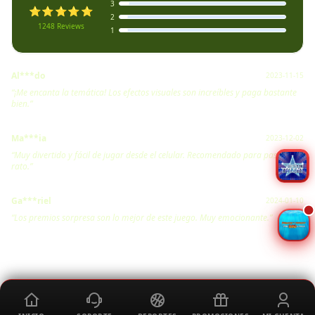
3
⭐⭐⭐⭐⭐
2
1248 Reviews
1
Al***do
2023-11-15
“¡Me encanta la temática! Los efectos visuales son increíbles y paga bastante
bien.”
Ma***ia
2023-12-02
“Muy divertido y fácil de jugar desde el celular. Recomendado para pasar el
rato.”
Ga***riel
2024-01-10
“Los premios sorpresa son lo mejor de este juego. Muy emocionante.”